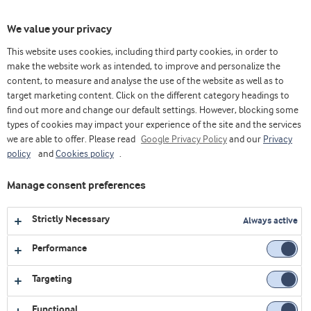
Toggl
We value your privacy
navig
This website uses cookies, including third party cookies, in order to
make the website work as intended, to improve and personalize the
content, to measure and analyse the use of the website as well as to
Home
Videos
Lácteos
Queso crema en media hora – con Nutrilac®
target marketing content. Click on the different category headings to
find out more and change our default settings. However, blocking some
types of cookies may impact your experience of the site and the services
we are able to offer. Please read
Google Privacy Policy
and our
Privacy
policy
and
Cookies policy
.
Manage consent preferences
Strictly Necessary
Always active
Performance
Targeting
LÁCTEOS
Functional