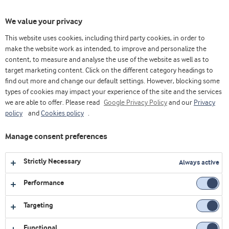
Toggl
We value your privacy
navig
This website uses cookies, including third party cookies, in order to
make the website work as intended, to improve and personalize the
content, to measure and analyse the use of the website as well as to
Home
Videos
Lácteos
Queijos Com Isolado de Caseína Micelar
target marketing content. Click on the different category headings to
find out more and change our default settings. However, blocking some
types of cookies may impact your experience of the site and the services
we are able to offer. Please read
Google Privacy Policy
and our
Privacy
policy
and
Cookies policy
.
Manage consent preferences
Strictly Necessary
Always active
Performance
Targeting
LÁCTEOS
Functional